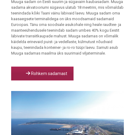
Muuga sadam on Eesti suurim ja sügavaim kaubasadam. Muuga
sadama akvatooriumi sügavus ulatub 18 meetrini, mis võimaldab
teenindada kõiki Taani väinu läbivaid laevu. Muuga sadam oma
kaasaegsete terminalidega on üks moodsamaid sadamaid
Euroopas. Tänu oma soodsale asukohale ning heale raudtee- ja
maanteeühendusele teenindab sadam umbes 40% kogu Eestit
läbivate transiitkaupade mahust. Muuga sadamas on võimalik
käidelda erinevaid puist- ja vedellaste, külmutust nõudvaid
kaupu, teenindada konteiner- ja ro-ro tüüpi laevu. Samuti asub
Muuga sadamas maailma üks suurimaid viljaterminale.
Rohkem sadamast