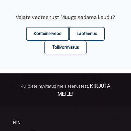
Vajate veoteenust Muuga sadama kaudu?
Konteinerveod
Laoteenus
Tollivormistus
KIRJUTA
Kui olete huvitatud meie teenustest,
MEILE!
NTN