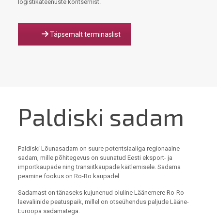
logistikateenuste kontsernist.
Täpsemalt terminaslist
Paldiski sadam
Paldiski Lõunasadam on suure potentsiaaliga regionaalne
sadam, mille põhitegevus on suunatud Eesti eksport- ja
importkaupade ning transiitkaupade käitlemisele. Sadama
peamine fookus on Ro-Ro kaupadel.
Sadamast on tänaseks kujunenud oluline Läänemere Ro-Ro
laevaliinide peatuspaik, millel on otseühendus paljude Lääne-
Euroopa sadamatega.