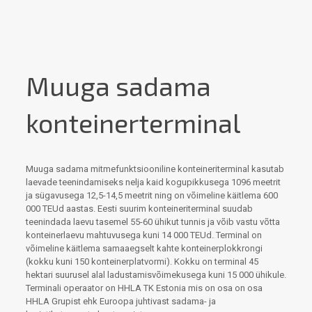
Muuga sadama
konteinerterminal
Muuga sadama mitmefunktsiooniline konteineriterminal kasutab
laevade teenindamiseks nelja kaid kogupikkusega 1096 meetrit
ja sügavusega 12,5-14,5 meetrit ning on võimeline käitlema 600
000 TEUd aastas. Eesti suurim konteineriterminal suudab
teenindada laevu tasemel 55-60 ühikut tunnis ja võib vastu võtta
konteinerlaevu mahtuvusega kuni 14 000 TEUd. Terminal on
võimeline käitlema samaaegselt kahte konteinerplokkrongi
(kokku kuni 150 konteinerplatvormi). Kokku on terminal 45
hektari suurusel alal ladustamisvõimekusega kuni 15 000 ühikule.
Terminali operaator on HHLA TK Estonia mis on osa on osa
HHLA Grupist ehk Euroopa juhtivast sadama- ja